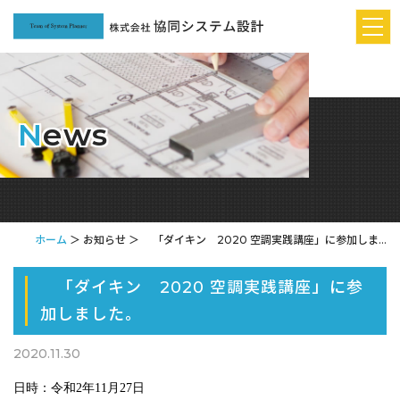
N
ews
ホーム
＞ お知らせ ＞ 「ダイキン 2020 空調実践講座」に参加しま...
「ダイキン 2020 空調実践講座」に参
加しました。
2020.11.30
日時：令和
2
年
11
月
27
日